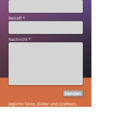
Betreff *
Nachricht *
Senden
Jegliche Texte, Bilder und Grafiken,
die auf dieser Homepage verwendet
wurden, dürfen nur mit schriftlicher
Genehmigung von Nea's Tribal
verwendet werden.