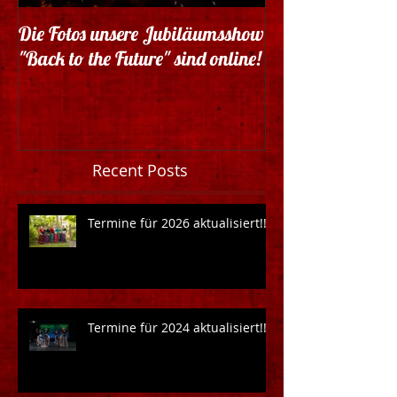
Die Fotos unsere Jubiläumsshow
15 Jahre Nea`s Tr
"Back to the Future" sind online!
Minuten auf yout
Recent Posts
Termine für 2026 aktualisiert!!!
Termine für 2024 aktualisiert!!!